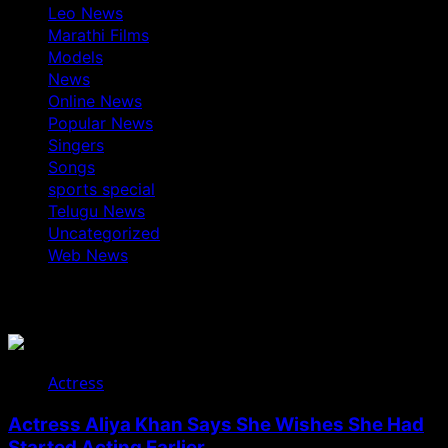
Leo News
Marathi Films
Models
News
Online News
Popular News
Singers
Songs
sports special
Telugu News
Uncategorized
Web News
You May Have Missed
Actress
Actress Aliya Khan Says She Wishes She Had
Started Acting Earlier