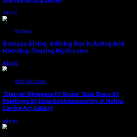
admin
August 7, 2026
Actress
Shanaya Al Haq: A Rising Star In Acting And
Modeling, Chasing Big Dreams
admin
August 7, 2026
Art Exhibition
“Eternal Whispers Of Stone” Solo Show Of
Paintings By Uma Krishnamoorthy In Nehru
Centre Art Gallery
admin
August 7, 2026