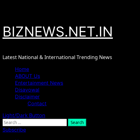
Skip
August 8, 2026
to
content
BIZNEWS.NET.IN
Latest National & International Trending News
Primary
Home
Menu
ABOUT Us
Entertainment News
Disavowal
Disclaimer
Contact
Light/Dark Button
Search
for:
Subscribe