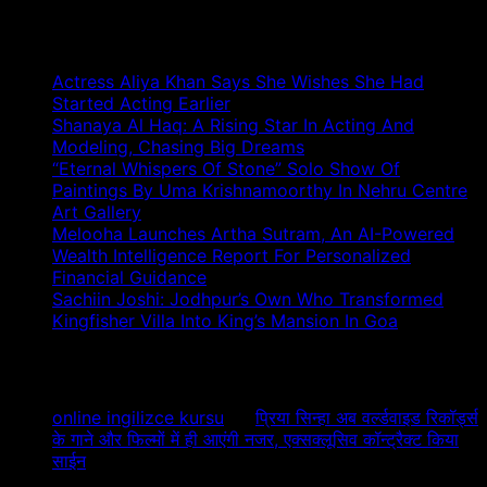
Recent Posts
Actress Aliya Khan Says She Wishes She Had
Started Acting Earlier
Shanaya Al Haq: A Rising Star In Acting And
Modeling, Chasing Big Dreams
“Eternal Whispers Of Stone” Solo Show Of
Paintings By Uma Krishnamoorthy In Nehru Centre
Art Gallery
Melooha Launches Artha Sutram, An AI-Powered
Wealth Intelligence Report For Personalized
Financial Guidance
Sachiin Joshi: Jodhpur’s Own Who Transformed
Kingfisher Villa Into King’s Mansion In Goa
Recent Comments
online ingilizce kursu
on
प्रिया सिन्हा अब वर्ल्डवाइड रिकॉर्ड्स
के गाने और फिल्मों में ही आएंगी नजर, एक्सक्लूसिव कॉन्ट्रैक्ट किया
साईन