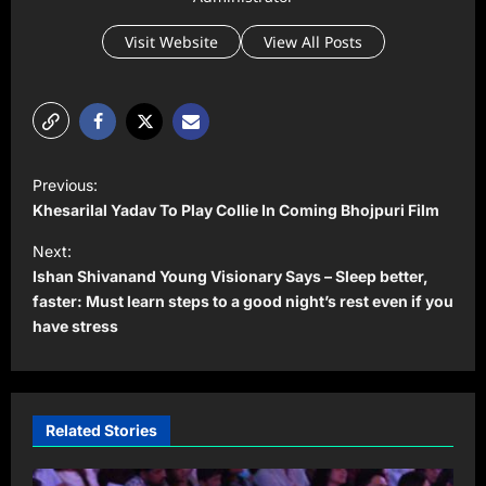
Visit Website
View All Posts
P
Previous:
o
Khesarilal Yadav To Play Collie In Coming Bhojpuri Film
s
Next:
t
Ishan Shivanand Young Visionary Says – Sleep better,
faster: Must learn steps to a good night’s rest even if you
n
have stress
a
v
i
Related Stories
g
a