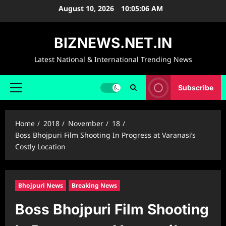
Skip
August 10, 2026
10:05:07 AM
to
content
BIZNEWS.NET.IN
Latest National & International Trending News
Subscribe
Primary
Menu
Home
2018
November
18
Boss Bhojpuri Film Shooting In Progress at Varanasi’s
Costly Location
Bhojpuri News
Breaking News
Boss Bhojpuri Film Shooting