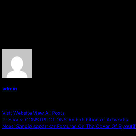
फ़िल्म को महमूद अली, पेन एन कैमरा इंटरनेशनल से रिलीज़ कर रहे हैं।
अन्य अतिथि इंडियन क्रिकेटर शार्दूल ठाकुर, एक्टर रोहन खतरे, अशोक शिंदे, शीतल 
—–Fame Media
About the Author
admin
Administrator
Visit Website
View All Posts
Post
Previous:
CONSTRUCTIONS An Exhibition of Artworks
Next:
Sandip soparrkar Features On The Cover Of B’youti
navigation