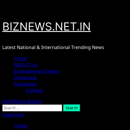
Skip
August 8, 2026
to
content
BIZNEWS.NET.IN
Latest National & International Trending News
Primary
Home
Menu
ABOUT Us
Entertainment News
Disavowal
Disclaimer
Contact
Light/Dark Button
Search
for:
Subscribe
Home