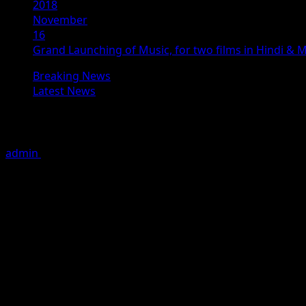
2018
November
16
Grand Launching of Music, for two films in Hindi & 
Breaking News
Latest News
Grand Launching of Music, for two fil
admin
November 16, 2018
2 minutes read
Exclusive News By Fame Media
A grand three in one celebration, happened in Pune on 1
Birthday of well-known builder and social worker, Ashish 
Ramdas Athvale, Home minister in Central Government, alon
Kante, and he also released music of Marathi Film “Hora”
Entertainment, directed by Manoj Yerunkar, Executive pro