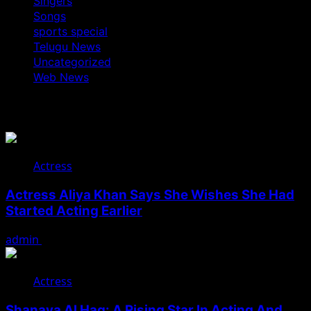
Singers
Songs
sports special
Telugu News
Uncategorized
Web News
You May Have Missed
Actress
Actress Aliya Khan Says She Wishes She Had
Started Acting Earlier
admin
August 7, 2026
Actress
Shanaya Al Haq: A Rising Star In Acting And