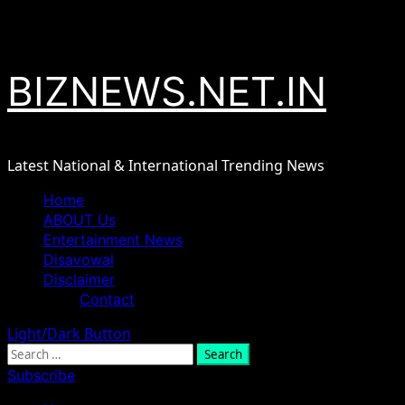
Skip
August 9, 2026
to
content
BIZNEWS.NET.IN
Latest National & International Trending News
Primary
Home
Menu
ABOUT Us
Entertainment News
Disavowal
Disclaimer
Contact
Light/Dark Button
Search
for:
Subscribe