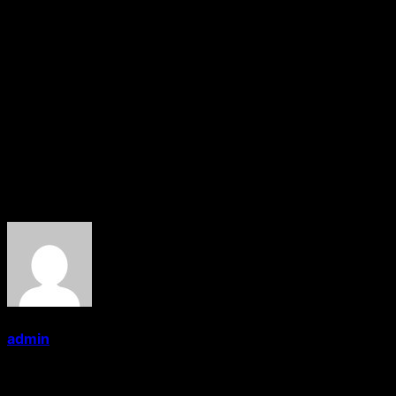
पंडित हैं, जिन्होंने कथा, पटकथा और संवाद बहुत उम्दा लिखा है। गीतकार
जे.डी के लिखे गीतों को कर्णप्रिय संगीत से सजाया है संगीतकार आशीष वर्मा ने।
पार्श्वगायन इन्दु सोनाली, मोहन राठौर, रितेश पाण्डेय, पूजा पाण्डेय ने किया है।
नृत्य मयंक अशोक, मारधाड़ प्रदीप खड़का, संकलन धरम का हैं। फिल्म के मुख्य
कलाकार बबलू आर्य, प्रियंका पंडित, माही सिंह, उमेश सिंह, बालेश्वर सिंह, प्रेम
दूबे, सीपी भट्ट आदि हैं तथा आइटम सॉन्ग ग्लोरी मोहन्ता ने किया है।
———-Ramchandra Yadav(PRO)
About the Author
admin
Administrator