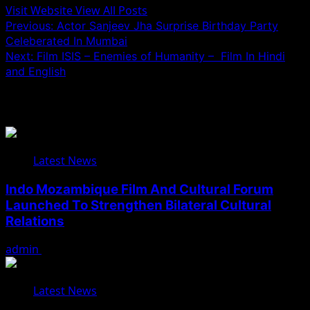
Visit Website
View All Posts
Post
Previous:
Actor Sanjeev Jha Surprise Birthday Party
Celeberated In Mumbai
navigation
Next:
Film ISIS – Enemies of Humanity – Film In Hindi
and English
Related Stories
Latest News
Indo Mozambique Film And Cultural Forum
Launched To Strengthen Bilateral Cultural
Relations
admin
August 1, 2026
Latest News