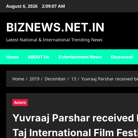
Skip
August 6, 2026
2:09:08 AM
to
content
BIZNEWS.NET.IN
Latest National & International Trending News
Home
ABOUT Us
Entertainment News
Disavowal
Home
2019
December
13
Yuvraaj Parshar received be
Actors
Yuvraaj Parshar received 
Taj International Film Fest