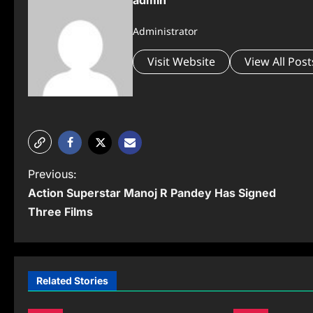
admin
Administrator
Visit Website
View All Post
P
Previous:
Action Superstar Manoj R Pandey Has Signed
o
Three Films
s
t
n
Related Stories
a