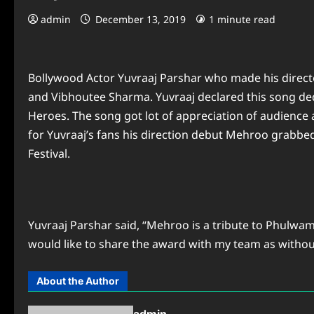
admin
December 13, 2019
1 minute read
Bollywood Actor Yuvraaj Parshar who made his direct
and Vibhoutee Sharma. Yuvraaj declared this song de
Heroes. The song got lot of appreciation of audience
for Yuvraaj’s fans his direction debut Mehroo grabbed 
Festival.
Yuvraaj Parshar said, “Mehroo is a tribute to Phulwama 
would like to share the award with my team as withou
About the Author