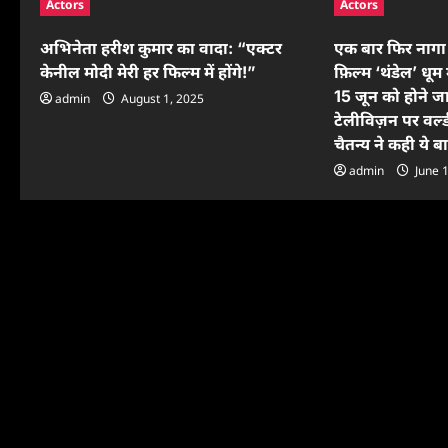
Actors
Actors
v
अभिनेता हरीश कुमार का वादा: “एक्टर
एक बार फिर नागा 
i
केनील मोदी मेरी हर फिल्म में होंगे!”
फ़िल्म ‘थंडेल’ धूम 
g
15 जून को होने जा
admin
August 1, 2025
टेलीविज़न पर वर्ल्
a
चैतन्य ने कही ये ब
t
admin
June 
i
o
n