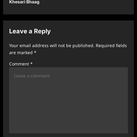
Khesari Bhaag
v
i
g
Leave a Reply
a
t
Your email address will not be published.
Required fields
are marked
*
i
Comment
*
o
n