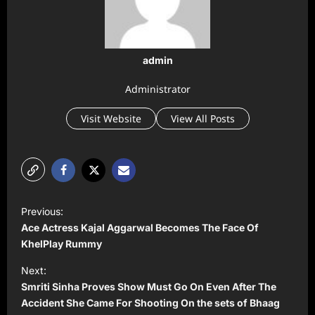
admin
Administrator
Visit Website
View All Posts
P
Previous:
o
Ace Actress Kajal Aggarwal Becomes The Face Of
s
KhelPlay Rummy
t
Next:
Smriti Sinha Proves Show Must Go On Even After The
n
Accident She Came For Shooting On the sets of Bhaag
a