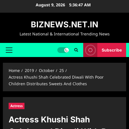
Skip
August 9, 2026
5:36:48 AM
to
content
BIZNEWS.NET.IN
Latest National & International Trending News
Subscribe
Primary
Menu
Home
2019
October
25
Actress Khushi Shah Celebrated Diwali With Poor
Children Distributes Sweets And Clothes
Actress
Actress Khushi Shah