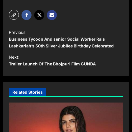
P
Previous:
o
Business Tycoon And senior Social Worker Rais
s
Lashkariah’s 50th Silver Jubilee Birthday Celebrated
t
Next:
Trailer Launch Of The Bhojpuri Film GUNDA
n
a
v
i
Related Stories
g
a
t
i