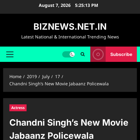
Skip
August 7, 2026
5:25:14 PM
to
content
BIZNEWS.NET.IN
Latest National & International Trending News
Subscribe
Primary
Menu
Home
2019
July
17
Chandni Singh’s New Movie Jabaanz Policewala
Actress
Chandni Singh’s New Movie
Jabaanz Policewala