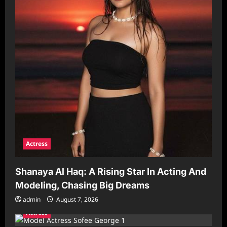
o
n
Actress
Shanaya Al Haq: A Rising Star In Acting And
Modeling, Chasing Big Dreams
admin
August 7, 2026
Actress