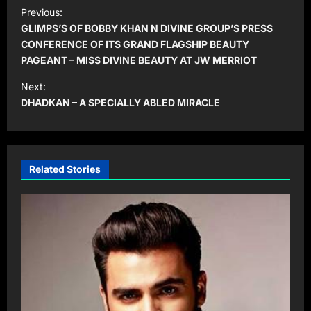
P
Previous:
o
GLIMPS’S OF BOBBY KHAN N DIVINE GROUP’S PRESS
s
CONFERENCE OF ITS GRAND FLAGSHIP BEAUTY
PAGEANT – MISS DIVINE BEAUTY AT JW MERRIOT
t
Next:
n
DHADKAN – A SPECIALLY ABLED MIRACLE
a
v
i
Related Stories
g
a
t
i
o
n