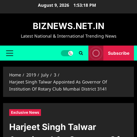
Skip
August 9, 2026
1:53:19 PM
to
content
BIZNEWS.NET.IN
Latest National & International Trending News
Subscribe
Primary
Menu
Home
2019
July
3
Harjeet Singh Talwar Appointed As Governor Of
Institution Of Rotary Club Mumbai District 3141
Exclusive News
Harjeet Singh Talwar