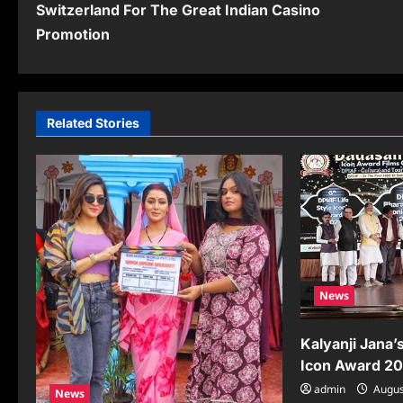
Switzerland For The Great Indian Casino
s
Promotion
t
n
a
Related Stories
v
i
g
a
t
News
i
Kalyanji Jana’
o
Icon Award 20
n
admin
Augus
News