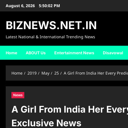
Skip
August 6, 2026
5:50:03 PM
to
content
BIZNEWS.NET.IN
Latest National & International Trending News
Home
ABOUT Us
Entertainment News
Disavowal
Home
2019
May
25
A Girl From India Her Every Predi
News
A Girl From India Her Ever
Exclusive News