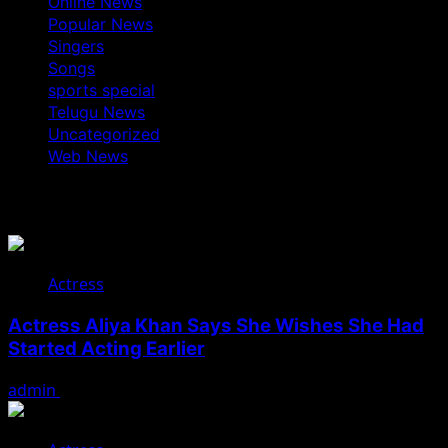
Online News
Popular News
Singers
Songs
sports special
Telugu News
Uncategorized
Web News
You May Have Missed
Actress
Actress Aliya Khan Says She Wishes She Had
Started Acting Earlier
admin
August 7, 2026