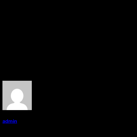
मेकअप आर्टिस्ट एम काकली मेघानी ने बच्चों को बड़े समर्पण और उत्साह के साथ
समर्थन के साथ प्रोत्साहित किया तथा उनके बच्चे ने भी खेल में भाग लिया।
मैच की शुरुआत राष्ट्रगान से हुई। मैच में बच्चों ने बेहतरीन दमखम दिखाया। मैच
समाप्त होने के बाद, मुख्य अतिथियों को मैच का हिस्सा बनने के लिए ट्रॉफी दी
गई थी उसके बाद मुख्य अतिथियों द्वारा सभी बच्चों के बीच प्रमाण पत्र वितरित
किए गए।
——Wasim Siddique(Fame Media)
About the Author
admin
Administrator