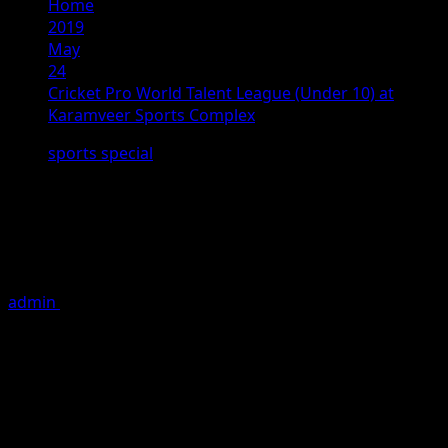
Home
2019
May
24
Cricket Pro World Talent League (Under 10) at
Karamveer Sports Complex
sports special
Cricket Pro World Talent League
(Under 10) at Karamveer Sports
Complex
admin
May 24, 2019
2 minutes read
The *Quarter Finals of Pro World Talent Cricket Academy
Annual Premier League* (Under 10) organised by
Karamveer Sports Club. It consisted of 15 teams out of
which 4 teams has reached Quarter finals. The chief
guests spoke heart touching lines that how much cricket