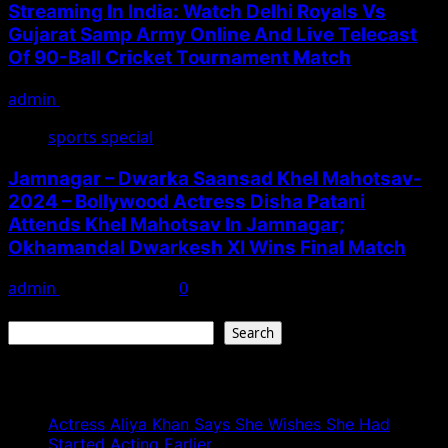
Streaming In India: Watch Delhi Royals Vs
Gujarat Samp Army Online And Live Telecast
Of 90-Ball Cricket Tournament Match
admin
February 19, 2025
sports special
Jamnagar – Dwarka Saansad Khel Mahotsav-
2024 – Bollywood Actress Disha Patani
Attends Khel Mahotsav In Jamnagar;
Okhamandal Dwarkesh XI Wins Final Match
admin
March 11, 2024
0
Search
Search
Recent Posts
Actress Aliya Khan Says She Wishes She Had
Started Acting Earlier