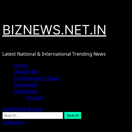
Skip
August 8, 2026
to
content
BIZNEWS.NET.IN
Latest National & International Trending News
Primary
Home
Menu
ABOUT Us
Entertainment News
Disavowal
Disclaimer
Contact
Light/Dark Button
Search
for:
Subscribe