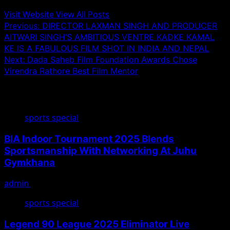
Visit Website
View All Posts
Post
Previous:
DIRECTOR LAXMAN SINGH AND PRODUCER
AITWARI SINGH’S AMBITIOUS VENTRE KADKE KAMAL
navigation
KE IS A FABULOUS FILM SHOT IN INDIA AND NEPAL
Next:
Dada Saheb Film Foundation Awards Chose
Virendra Rathore Best Film Mentor
Related Stories
sports special
BIA Indoor Tournament 2025 Blends
Sportsmanship With Networking At Juhu
Gymkhana
admin
August 6, 2025
sports special
Legend 90 League 2025 Eliminator Live