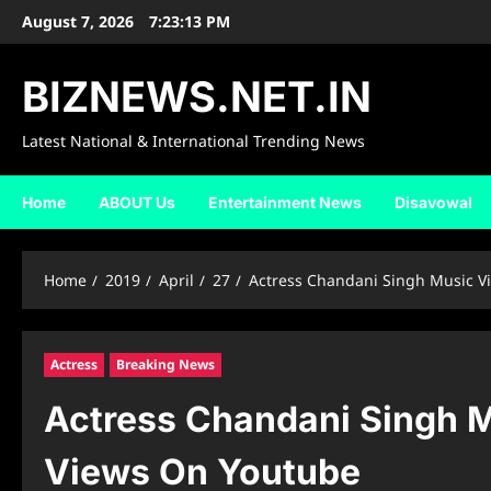
Skip
August 7, 2026
7:23:14 PM
to
content
BIZNEWS.NET.IN
Latest National & International Trending News
Home
ABOUT Us
Entertainment News
Disavowal
Home
2019
April
27
Actress Chandani Singh Music Vi
Actress
Breaking News
Actress Chandani Singh M
Views On Youtube