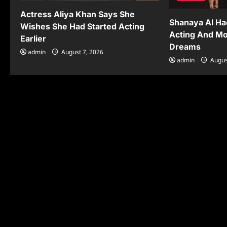
Actress Aliya Khan Says She
Shanaya Al Haq
Wishes She Had Started Acting
Acting And Mo
Earlier
Dreams
admin
August 7, 2026
admin
Augus