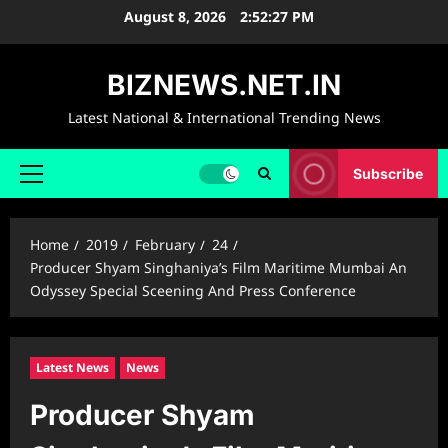
Skip
August 8, 2026
2:52:28 PM
to
content
BIZNEWS.NET.IN
Latest National & International Trending News
Subscribe
Primary
Menu
Home
2019
February
24
Producer Shyam Singhaniya’s Film Maritime Mumbai An
Odyssey Special Sceening And Press Conference
Latest News
News
Producer Shyam