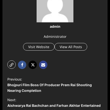
admin
Administrator
Visit Website
View All Posts
P
Previous:
o
Bhojpuri Film Boss Of Producer Prem Rai Shooting
s
Nearing Completion
t
Next:
Aishwarya Rai Bachchan and Farhan Akhtar Entertained
n