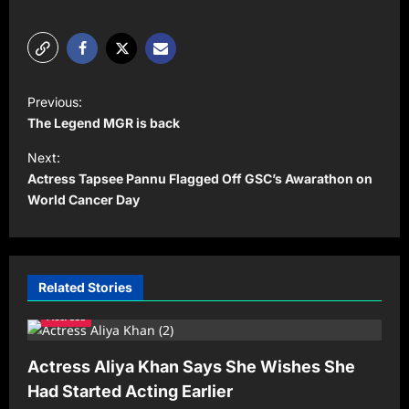
P
Previous:
o
The Legend MGR is back
s
Next:
t
Actress Tapsee Pannu Flagged Off GSC’s Awarathon on
World Cancer Day
n
a
v
i
Related Stories
g
Actress
a
Actress Aliya Khan Says She Wishes She
t
Had Started Acting Earlier
i