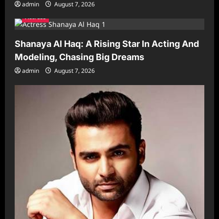
admin
August 7, 2026
o
Actress
n
Shanaya Al Haq: A Rising Star In Acting And
Modeling, Chasing Big Dreams
admin
August 7, 2026