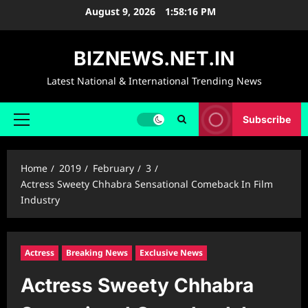
Skip
August 9, 2026
1:58:17 PM
to
content
BIZNEWS.NET.IN
Latest National & International Trending News
Subscribe
Primary
Menu
Home
2019
February
3
Actress Sweety Chhabra Sensational Comeback In Film
Industry
Actress
Breaking News
Exclusive News
Actress Sweety Chhabra