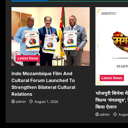
v
i
g
a
t
i
Latest News
o
Indo Mozambique Film And
Latest News
n
Cultural Forum Launched To
Strengthen Bilateral Cultural
भोजपुरी सिनेमा मे
Relations
फिल्म ‘मंगलसूत्र’, 
admin
August 1, 2026
किया ऐलान
admin
Augus