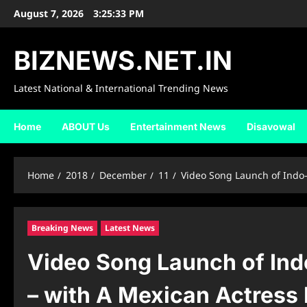
Skip
August 7, 2026
3:25:34 PM
to
content
BIZNEWS.NET.IN
Latest National & International Trending News
Home
ABOUT Us
Entertainment News
Disavowal
Home
2018
December
11
Video Song Launch of Indo
Breaking News
Latest News
Video Song Launch of In
– with A Mexican Actres