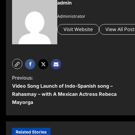
admin
Administrator
Visit Website
View All Post
P
Previous:
Video Song Launch of Indo-Spanish song –
o
Rahasmay – with A Mexican Actress Rebeca
s
Mayorga
t
n
a
Related Stories