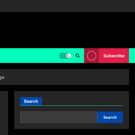
Subscribe
ga
Search
Search