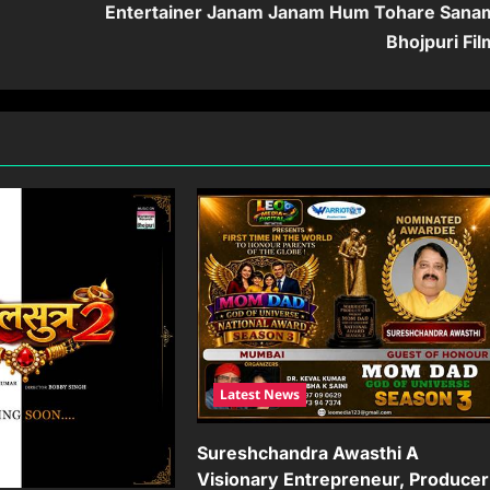
Entertainer Janam Janam Hum Tohare Sana
Bhojpuri Fil
Latest News
Sureshchandra Awasthi A
Visionary Entrepreneur, Producer