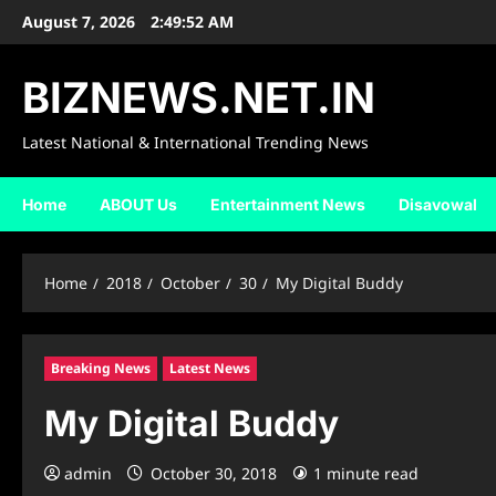
Skip
August 7, 2026
2:49:53 AM
to
content
BIZNEWS.NET.IN
Latest National & International Trending News
Home
ABOUT Us
Entertainment News
Disavowal
Home
2018
October
30
My Digital Buddy
Breaking News
Latest News
My Digital Buddy
admin
October 30, 2018
1 minute read