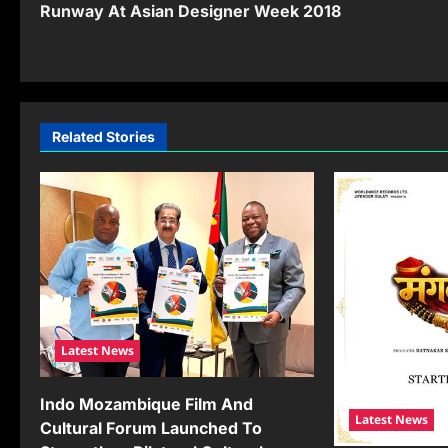
Runway At Asian Designer Week 2018
s
t
n
a
Related Stories
v
i
g
a
t
i
Latest News
o
Indo Mozambique Film And
Latest News
n
Cultural Forum Launched To