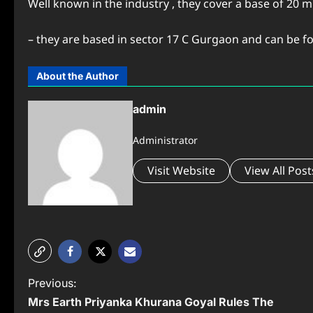
Well known in the industry , they cover a base of 20 
– they are based in sector 17 C Gurgaon and can be f
About the Author
admin
Administrator
Visit Website
View All Post
P
Previous:
Mrs Earth Priyanka Khurana Goyal Rules The
o