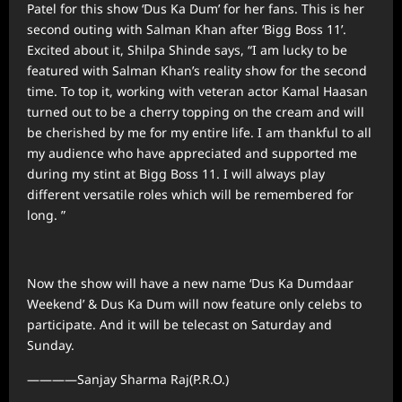
Patel for this show ‘Dus Ka Dum’ for her fans. This is her
second outing with Salman Khan after ‘Bigg Boss 11’.
Excited about it, Shilpa Shinde says, “I am lucky to be
featured with Salman Khan’s reality show for the second
time. To top it, working with veteran actor Kamal Haasan
turned out to be a cherry topping on the cream and will
be cherished by me for my entire life. I am thankful to all
my audience who have appreciated and supported me
during my stint at Bigg Boss 11. I will always play
different versatile roles which will be remembered for
long. ”
Now the show will have a new name ‘Dus Ka Dumdaar
Weekend’ & Dus Ka Dum will now feature only celebs to
participate. And it will be telecast on Saturday and
Sunday.
————Sanjay Sharma Raj(P.R.O.)