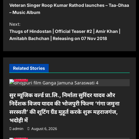
o
Veteran Singer Roop Kumar Rathod launches – Taa-Dhaa
s
– Music Album
t
Next:
Thugs of Hindostan | Official Teaser #2 | Amir Khan |
n
Amitabh Bachchan | Releasing on 07 Nov 2018
a
v
i
Related Stories
g
News
a
t
सुर म्यूजिक वर्ल्ड प्रा.लि., निर्माता सुरिंदर यादव और
i
निर्देशक विजय यादव की भोजपुरी फिल्म ‘गंगा जमुना
o
सरस्वती’ की शूटिंग ग्रैंड मुहूर्त करके शुरू महराजगंज,
n
भदोही में
admin
August 6, 2026
News