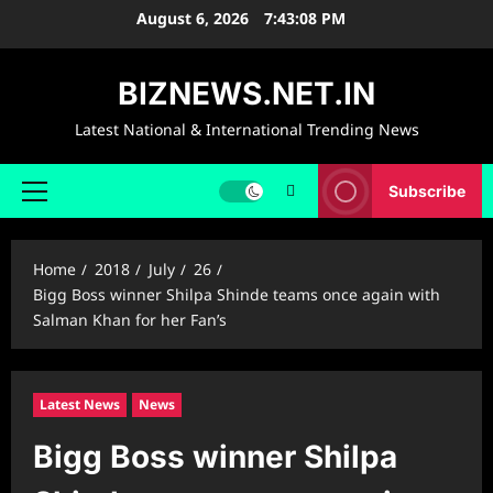
Skip
August 6, 2026
7:43:09 PM
to
content
BIZNEWS.NET.IN
Latest National & International Trending News
Subscribe
Primary
Menu
Home
2018
July
26
Bigg Boss winner Shilpa Shinde teams once again with
Salman Khan for her Fan’s
Latest News
News
Bigg Boss winner Shilpa