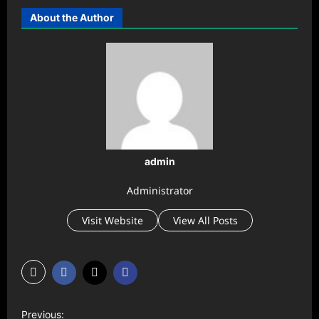
About the Author
admin
Administrator
Visit Website
View All Posts
P
Previous: