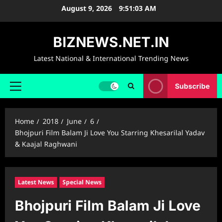
Skip
August 9, 2026
9:51:04 AM
to
content
BIZNEWS.NET.IN
Latest National & International Trending News
Subscribe
Primary
Menu
Home
2018
June
6
Bhojpuri Film Balam Ji Love You Starring Khesarilal Yadav
& Kaajal Raghwani
Latest News
Special News
Bhojpuri Film Balam Ji Love