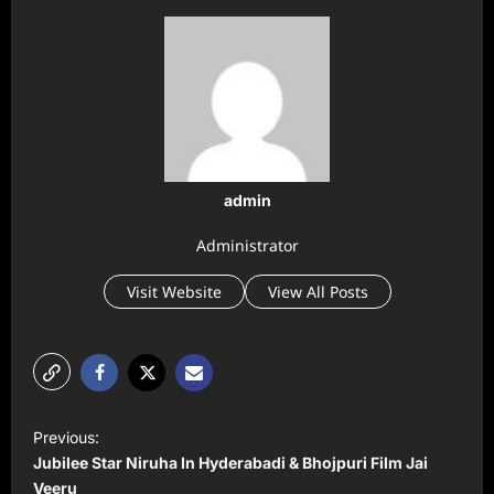
admin
Administrator
Visit Website
View All Posts
P
Previous:
o
Jubilee Star Niruha In Hyderabadi & Bhojpuri Film Jai
s
Veeru