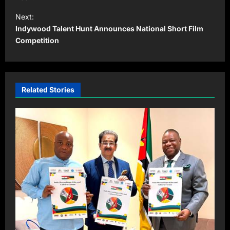
t
Next:
Indywood Talent Hunt Announces National Short Film
n
Competition
a
v
i
Related Stories
g
a
t
i
o
n