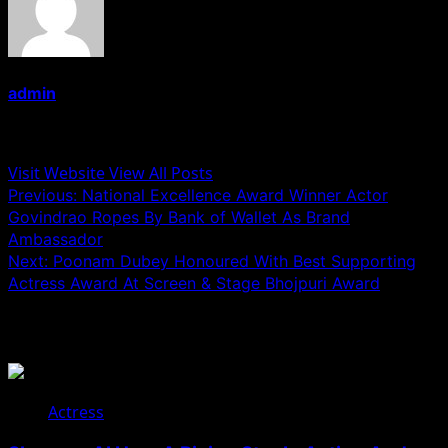
admin
Administrator
Visit Website
View All Posts
Post
Previous:
National Excellence Award Winner Actor
Govindrao Ropes By Bank of Wallet As Brand
navigation
Ambassador
Next:
Poonam Dubey Honoured With Best Supporting
Actress Award At Screen & Stage Bhojpuri Award
Related Stories
Actress