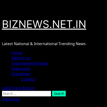
Skip
August 7, 2026
to
content
BIZNEWS.NET.IN
Latest National & International Trending News
Primary
Home
Menu
ABOUT Us
Entertainment News
Disavowal
Disclaimer
Contact
Light/Dark Button
Search
for:
Subscribe