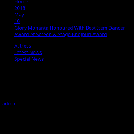
Home
2018
May
10
Glory Mohanta Honoured With Best Item Dancer
Award At Screen & Stage Bhojpuri Award
Actress
Latest News
Special News
Glory Mohanta Honoured With Best
Item Dancer Award At Screen &
Stage Bhojpuri Award
admin
May 10, 2018
1 minute read
ग्लोरी को मिला बेस्ट आयटम डांसर का खिताब
कोलकाता में सम्पन्न हुए स्क्रीन एंड स्टेज सिने अवार्ड में जानी मानी अभिनेत्री ,
आयटम डांसर और कोरियोग्राफर ग्लोरी मोहंता को बेस्ट आयटम डांसर के