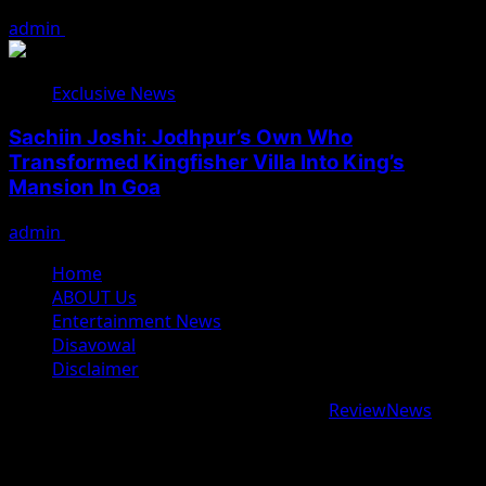
admin
August 7, 2026
Exclusive News
Sachiin Joshi: Jodhpur’s Own Who
Transformed Kingfisher Villa Into King’s
Mansion In Goa
admin
August 6, 2026
Home
ABOUT Us
Entertainment News
Disavowal
Disclaimer
Copyright © 2026 All rights reserved.
|
ReviewNews
by
AF themes.