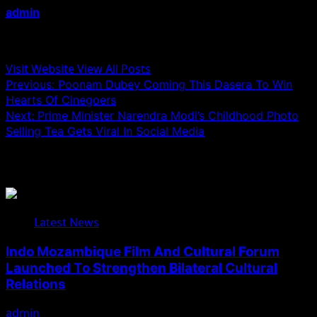
admin
Administrator
Visit Website
View All Posts
Post
Previous:
Poonam Dubey Coming This Dasera To Win
Hearts Of Cinegoers
navigation
Next:
Prime Minister Narendra Modi’s Childhood Photo
Selling Tea Gets Viral In Social Media
Related Stories
Latest News
Indo Mozambique Film And Cultural Forum
Launched To Strengthen Bilateral Cultural
Relations
admin
August 1, 2026