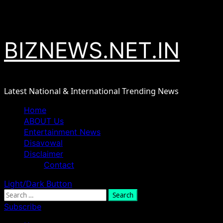
Skip
August 7, 2026
to
content
BIZNEWS.NET.IN
Latest National & International Trending News
Primary
Home
Menu
ABOUT Us
Entertainment News
Disavowal
Disclaimer
Contact
Light/Dark Button
Search
for:
Subscribe