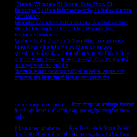
“Eternal Whispers Of Stone” Solo Show Of
Paintings By Uma Krishnamoorthy In Nehru Centre
Art Gallery
Melooha Launches Artha Sutram, An AI-Powered
Wealth Intelligence Report For Personalized
Financial Guidance
Sachiin Joshi: Jodhpur’s Own Who Transformed
Kingfisher Villa Into King’s Mansion In Goa
सुर म्यूजिक वर्ल्ड प्रा.लि., निर्माता सुरिंदर यादव और निर्देशक विजय
यादव की भोजपुरी फिल्म ‘गंगा जमुना सरस्वती’ की शूटिंग ग्रैंड मुहूर्त
करके शुरू महराजगंज, भदोही में
‘कैलाश के निवासी’ वर्ल्डवाइड रिकॉर्ड्स पर रिलीज, एक्ट्रेस माही
श्रीवास्तव और सिंगर शिवानी सिंह का नया बोलबम गीत
Recent Comments
online ingilizce kursu
on
प्रिया सिन्हा अब वर्ल्डवाइड रिकॉर्ड्स
के गाने और फिल्मों में ही आएंगी नजर, एक्सक्लूसिव कॉन्ट्रैक्ट किया
साईन
kıbrıs araç kiralama
on
प्रिया सिन्हा अब वर्ल्डवाइड रिकॉर्ड्स
के गाने और फिल्मों में ही आएंगी नजर, एक्सक्लूसिव कॉन्ट्रैक्ट किया