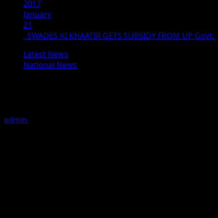
2017
January
21
SWADES KI KHAATIR GETS SUBSIDY FROM UP Govt.
Latest News
National News
SWADES KI KHAATIR GETS SUBSIDY
Akhilesh Yadav, the dynamic CM of Uttar Pradesh has han
admin
January 21, 2017
1 minute read
Akhilesh Yadav, the dynamic CM of Uttar Pradesh has han
film is all set for April release all over and is a patrioti
teacher leads the cast of the film which has been shot enti
The entire talkie portion and all the six songs were pic
Murad and Mukesh Khanna. The film is being written,prod
Singh. DoP: Randdev Bhaduri ( brother of actress Reeta Bh