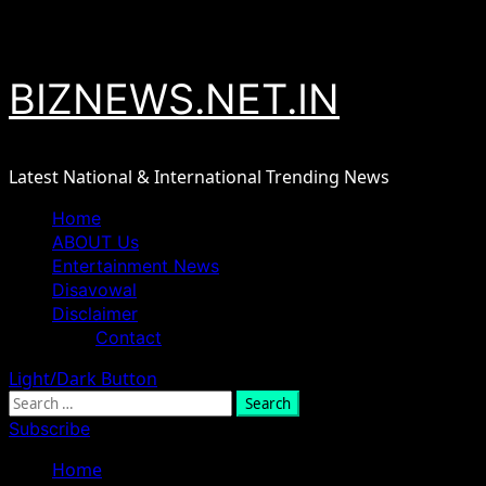
Skip
August 6, 2026
to
content
BIZNEWS.NET.IN
Latest National & International Trending News
Primary
Home
Menu
ABOUT Us
Entertainment News
Disavowal
Disclaimer
Contact
Light/Dark Button
Search
for:
Subscribe
Home