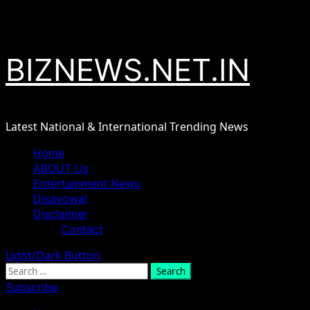
Skip
August 6, 2026
to
content
BIZNEWS.NET.IN
Latest National & International Trending News
Primary
Home
Menu
ABOUT Us
Entertainment News
Disavowal
Disclaimer
Contact
Light/Dark Button
Search
for:
Subscribe