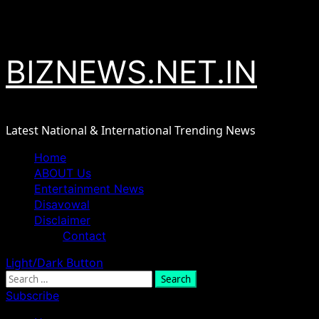
Skip
August 6, 2026
to
content
BIZNEWS.NET.IN
Latest National & International Trending News
Primary
Home
Menu
ABOUT Us
Entertainment News
Disavowal
Disclaimer
Contact
Light/Dark Button
Search
for:
Subscribe