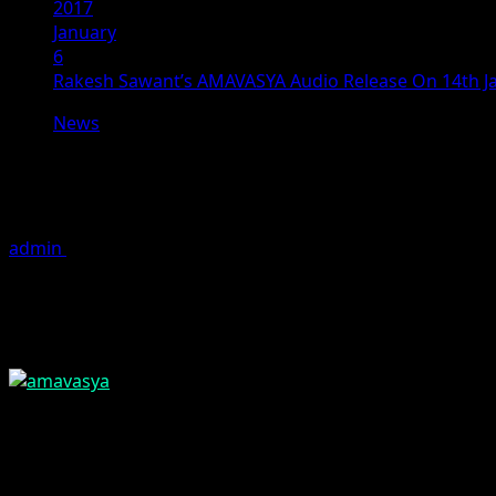
2017
January
6
Rakesh Sawant’s AMAVASYA Audio Release On 14th J
News
Rakesh Sawant’s AMAVASYA Audio R
The audio release function of Writer-producer-director Ra
admin
January 6, 2017
1 minute read
The audio release function of Writer-producer-director Ra
Sankranti on 14th Januaryat Prasad Labs., ,Chennai. Geet 
Singh Tomar of Dharam Productions are the co-producers of 
Cast: Jai Akash,Nupur Mehta,Shravan, Jeeva,Sabu,Kota Sri
Mumaith Khan.Music: Syed Ahmed. Renowned actor Mukesh R
Chennai on 13th January to grace the event of the first loo