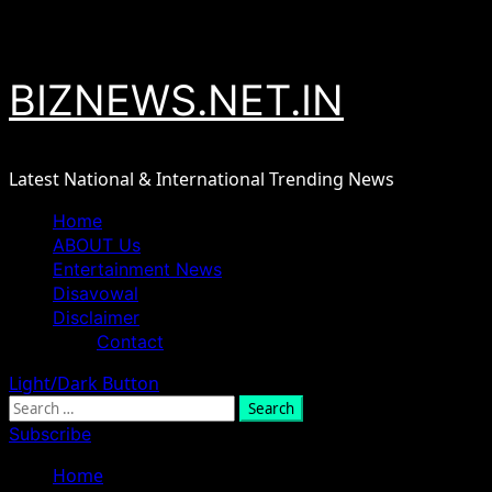
Skip
August 7, 2026
to
content
BIZNEWS.NET.IN
Latest National & International Trending News
Primary
Home
Menu
ABOUT Us
Entertainment News
Disavowal
Disclaimer
Contact
Light/Dark Button
Search
for:
Subscribe
Home