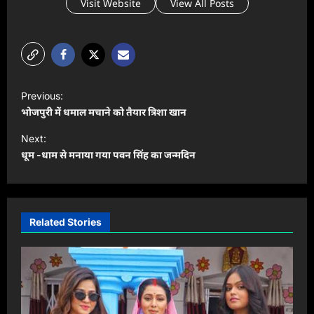
Visit Website
View All Posts
P
Previous:
o
भोजपुरी में धमाल मचाने को तैयार त्रिशा खान
s
Next:
t
धूम -धाम से मनाया गया पवन सिंह का जन्मदिन
n
a
v
Related Stories
i
g
a
t